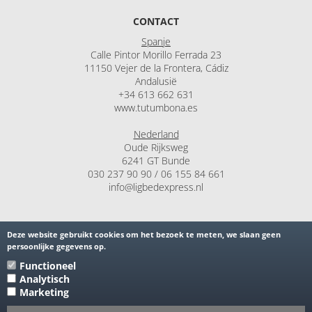
CONTACT
Spanje
Calle Pintor Morillo Ferrada 23
11150 Vejer de la Frontera, Cádiz
Andalusië
+34 613 662 631
www.tutumbona.es
Nederland
Oude Rijksweg
6241 GT Bunde
030 237 90 90 / 06 155 84 661
info@ligbedexpress.nl
OVERIGE INFORMATIE
Deze website gebruikt cookies om het bezoek te meten, we slaan geen
persoonlijke gegevens op.
IBAN: ES94 0182 6374 1302 0156 4284
BTW: ES B44728269
Functioneel
Analytisch
Marketing